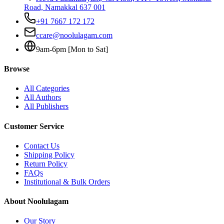
Road, Namakkal 637 001
+91 7667 172 172
ccare@noolulagam.com
9am-6pm [Mon to Sat]
Browse
All Categories
All Authors
All Publishers
Customer Service
Contact Us
Shipping Policy
Return Policy
FAQs
Institutional & Bulk Orders
About Noolulagam
Our Story