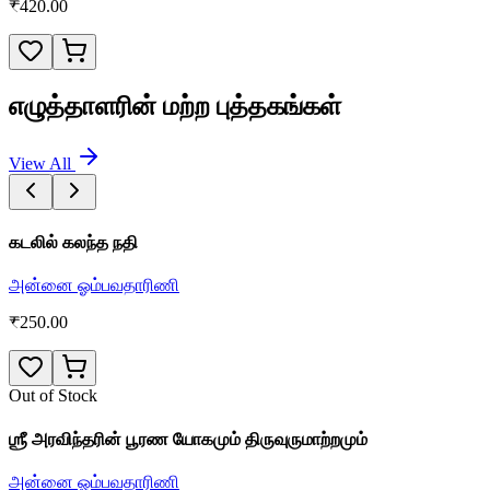
₹
420.00
எழுத்தாளரின் மற்ற புத்தகங்கள்
View All
கடலில் கலந்த நதி
அன்னை ஓம்பவதாரிணி
₹
250.00
Out of Stock
ஶ்ரீ அரவிந்தரின் பூரண யோகமும் திருவுருமாற்றமும்
அன்னை ஓம்பவதாரிணி