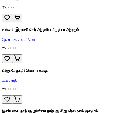
₹
80.00
வள்ளல் இராமலிங்கர் அருளிய அருட்பா அமுதம்
தேவநாத ஸ்வாமிகள்
₹
250.00
விஜய்சேதுபதி வென்ற கதை
பாலபாரதி
₹
100.00
இனியவை நாற்பது இன்னா நாற்பது சிறுபஞ்சமூலம் மூலமும்