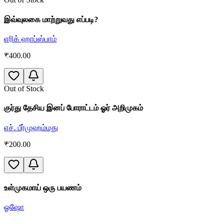
இவ்வுலகை மாற்றுவது எப்படி?
எரிக் ஹாப்ஸ்பாம்
₹
400.00
Out of Stock
குர்து தேசிய இனப் போராட்டம் ஓர் அறிமுகம்
எச். பீர்முஹம்மது
₹
200.00
உள்முகமாய் ஒரு பயணம்
ஓஷோ