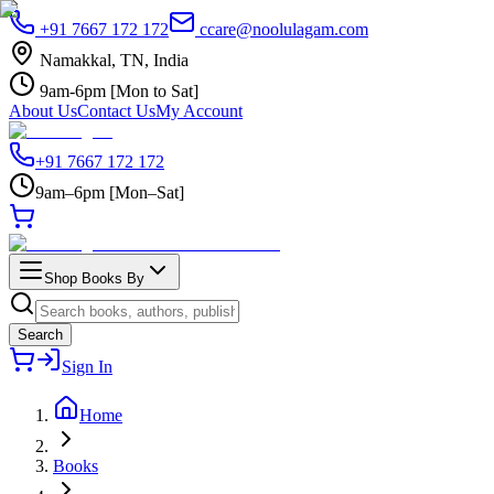
+91 7667 172 172
ccare@noolulagam.com
Namakkal, TN, India
9am-6pm [Mon to Sat]
About Us
Contact Us
My Account
+91 7667 172 172
9am–6pm [Mon–Sat]
Shop Books By
Search
Sign In
Home
Books