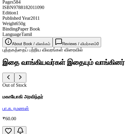
Pages
584
ISBN
9788182011090
Edition
1
Published Year
2011
Weight
650g
Binding
Paper Book
Language
Tamil
About Book / விளக்கம்
Reviews / விமர்சனம்
0
புத்தகத்தைப் பற்றிய விவரங்கள் விரைவில்
இதை வாங்கியவர்கள் இதையும் வாங்கினர்
Out of Stock
மகாயோகி அரவிந்தர்
பா.சு. ரமணன்
₹
60.00