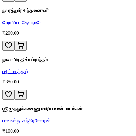
நகரத்தார் சிந்தனைகள்
பேராசியர் தேவநாவே
₹
200.00
நாலாயிர திவ்யப்ரபந்தம்
பதிப்பகத்தார்
₹
350.00
ஶ்ரீ முத்துக்கண்ணு மாரியம்மன் பாடல்கள்
பாவலர் ந. சந்திரசேகரன்
₹
100.00