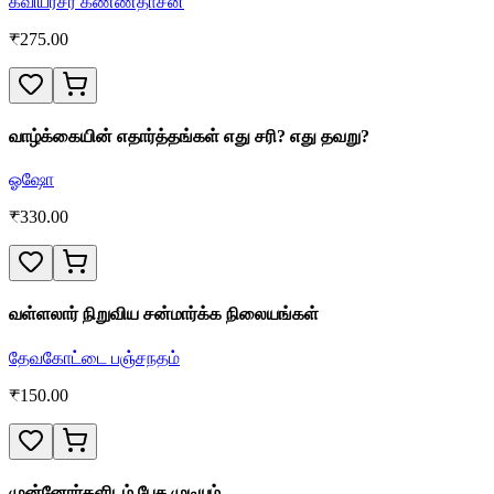
கவியரசர் கண்ணதாசன்
₹
275.00
வாழ்க்கையின் எதார்த்தங்கள் எது சரி? எது தவறு?
ஓஷோ
₹
330.00
வள்ளலார் நிறுவிய சன்மார்க்க நிலையங்கள்
தேவகோட்டை பஞ்சநதம்
₹
150.00
முன்னோர்களிடம் பேச முடியும்