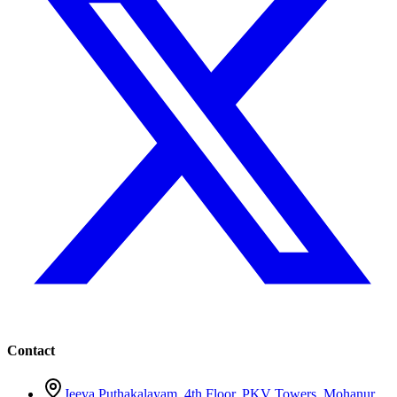
Contact
Jeeva Puthakalayam, 4th Floor, PKV Towers, Mohanur