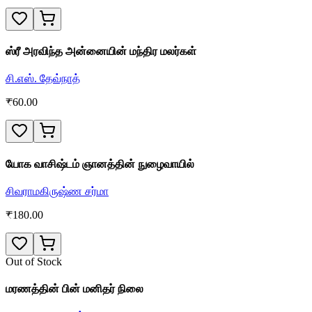
ஸ்ரீ அரவிந்த அன்னையின் மந்திர மலர்கள்
சி.எஸ். தேவ்நாத்
₹
60.00
யோக வாசிஷ்டம் ஞானத்தின் நுழைவாயில்
சிவராமகிருஷ்ண சர்மா
₹
180.00
Out of Stock
மரணத்தின் பின் மனிதர் நிலை