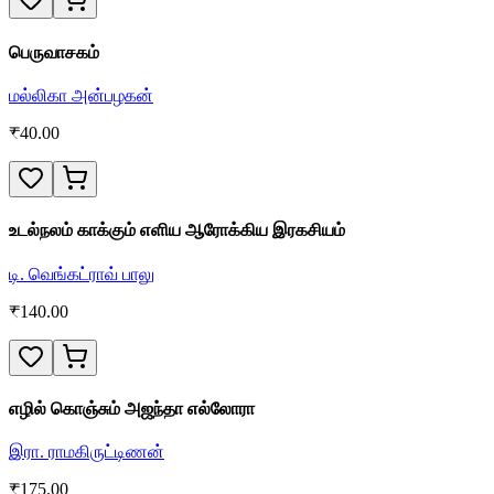
பெருவாசகம்
மல்லிகா அன்பழகன்
₹
40.00
உடல்நலம் காக்கும் எளிய ஆரோக்கிய இரகசியம்
டி. வெங்கட்ராவ் பாலு
₹
140.00
எழில் கொஞ்சும் அஜந்தா எல்லோரா
இரா. ராமகிருட்டிணன்
₹
175.00