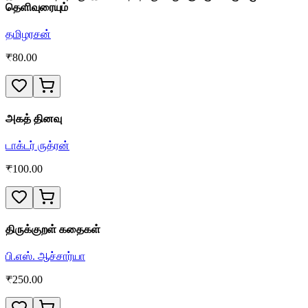
தெளிவுரையும்
தமிழரசன்
₹
80.00
அகத் தினவு
டாக்டர் ருத்ரன்
₹
100.00
திருக்குறள் கதைகள்
பி.எஸ். ஆச்சார்யா
₹
250.00