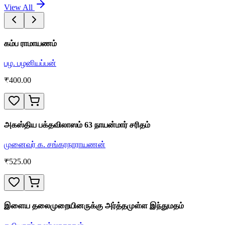
View All
கம்ப ராமாயணம்
பழ. பழனியப்பன்
₹
400.00
அகஸ்திய பக்தவிலாஸம் 63 நாயன்மார் சரிதம்
முனைவர் க. சங்கரநாராயணன்
₹
525.00
இளைய தலைமுறையினருக்கு அர்த்தமுள்ள இந்துமதம்