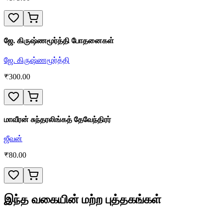
ஜே. கிருஷ்ணமூர்த்தி போதனைகள்
ஜே. கிருஷ்ணமூர்த்தி
₹
300.00
மாவீரன் சுந்தரலிங்கத் தேவேந்திரர்
ஜீவன்
₹
80.00
இந்த வகையின் மற்ற புத்தகங்கள்