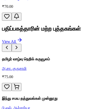
₹
70.00
பதிப்பகத்தாரின் மற்ற புத்தகங்கள்
View All
தமிழர் வாழ்வு நெறிக் கருவூலம்
அ.சா. குருசாமி
₹
75.00
இந்து சமய தத்துவங்கள் முன்னூறு
பி.எஸ். ஆச்சார்யா