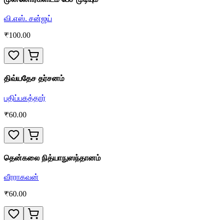
வி.எஸ். சன்ஜய்
₹
100.00
திவ்யதேச தர்சனம்
பதிப்பகத்தார்
₹
60.00
தென்கலை நித்யாநுஸந்தானம்
வீரராகவன்
₹
60.00