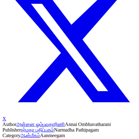
X
Author
அன்னை ஓம்பவதாரிணி
Annai Ombhavatharani
Publisher
நர்மதா பதிப்பகம்
Narmadha Pathipagam
Category
ஆன்மீகம்
Aanmeegam