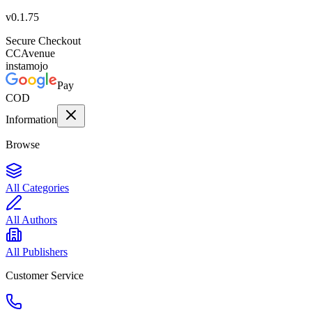
v
0.1.75
Secure Checkout
CC
Avenue
instamojo
Pay
COD
Information
Browse
All Categories
All Authors
All Publishers
Customer Service