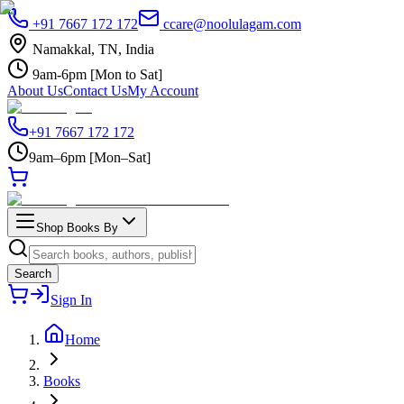
+91 7667 172 172
ccare@noolulagam.com
Namakkal, TN, India
9am-6pm [Mon to Sat]
About Us
Contact Us
My Account
+91 7667 172 172
9am–6pm [Mon–Sat]
Shop Books By
Search
Sign In
Home
Books