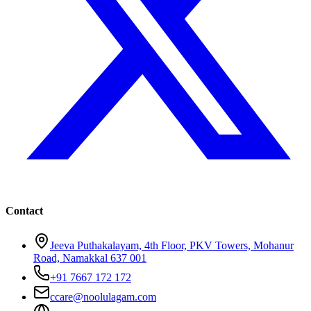
Contact
Jeeva Puthakalayam, 4th Floor, PKV Towers, Mohanur
Road, Namakkal 637 001
+91 7667 172 172
ccare@noolulagam.com