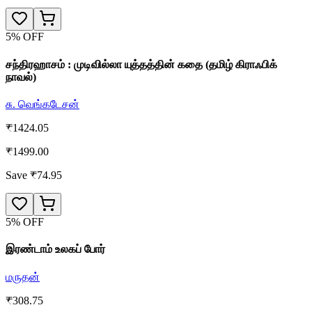
5
% OFF
சந்திரஹாசம் : முடிவில்லா யுத்தத்தின் கதை (தமிழ் கிராஃபிக்
நாவல்)
சு. வெங்கடேசன்
₹
1424.05
₹
1499.00
Save ₹
74.95
5
% OFF
இரண்டாம் உலகப் போர்
மருதன்
₹
308.75