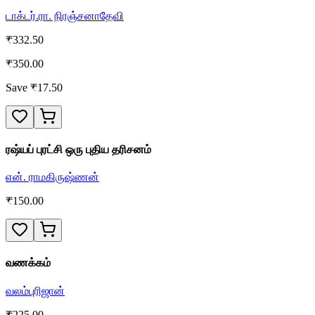
டாக்டர்.ரா. நிரஞ்சனாதேவி
₹
332.50
₹
350.00
Save ₹
17.50
ரஷ்யப் புரட்சி ஒரு புதிய தரிசனம்
என். ராமகிருஷ்ணன்
₹
150.00
வணக்கம்
வலம்புரிஜான்
₹
225.00