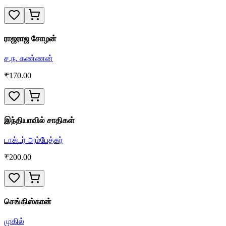
ராஜராஜ சோழன்
ச.ந. கண்ணன்
₹
170.00
இந்தியாவில் சாதிகள்
டாக்டர் அம்பேத்கர்
₹
200.00
செங்கிஸ்கான்
முகில்