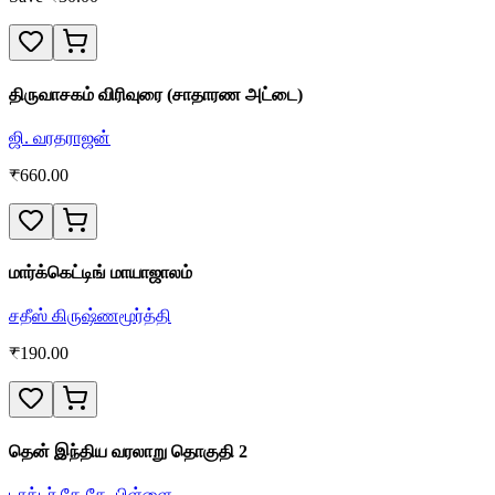
திருவாசகம் விரிவுரை (சாதாரண அட்டை)
ஜி. வரதராஜன்
₹
660.00
மார்க்கெட்டிங் மாயாஜாலம்
சதீஸ் கிருஷ்ணமூர்த்தி
₹
190.00
தென் இந்திய வரலாறு தொகுதி 2
டாக்டர்.கே.கே. பிள்ளை