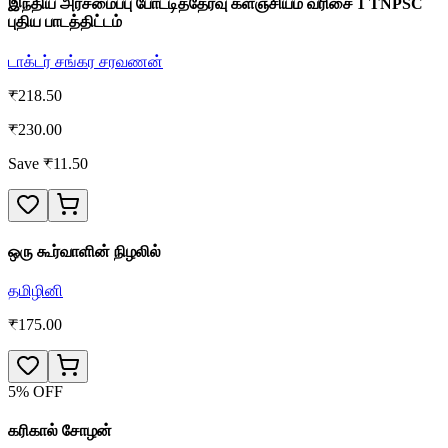
இந்திய அரசமைப்பு போட்டித்தேர்வு களஞ்சியம் வரிசை 1 TNPSC
புதிய பாடத்திட்டம்
டாக்டர் சங்கர சரவணன்
₹
218.50
₹
230.00
Save ₹
11.50
ஒரு கூர்வாளின் நிழலில்
தமிழினி
₹
175.00
5
% OFF
கரிகால் சோழன்