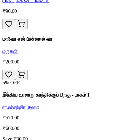
டாக்டர்.கே.கே. பிள்ளை
₹
90.00
மாவோ என் பின்னால் வா
மருதன்
₹
200.00
5
% OFF
இந்திய வரலாறு காந்திக்குப் பிறகு - பாகம் 1
ராமச்சந்திர குஹா
₹
570.00
₹
600.00
Save ₹
30.00