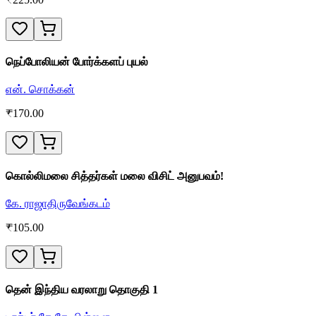
நெப்போலியன் போர்க்களப் புயல்
என். சொக்கன்
₹
170.00
கொல்லிமலை சித்தர்கள் மலை விசிட் அனுபவம்!
கே. ராஜாதிருவேங்கடம்
₹
105.00
தென் இந்திய வரலாறு தொகுதி 1