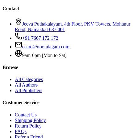
Contact
Jeeva Puthakalayam, 4th Floor, PKV Towers, Mohanur
Road, Namakkal 637 001
+91 7667 172 172
ccare@noolulagam.com
9am-6pm [Mon to Sat]
Browse
All Categories
All Authors
All Publishers
Customer Service
Contact Us
Shipping Policy
Return Policy
FAQs
Refer a Friend