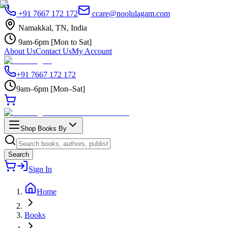
+91 7667 172 172
ccare@noolulagam.com
Namakkal, TN, India
9am-6pm [Mon to Sat]
About Us
Contact Us
My Account
+91 7667 172 172
9am–6pm [Mon–Sat]
Shop Books By
Search
Sign In
Home
Books