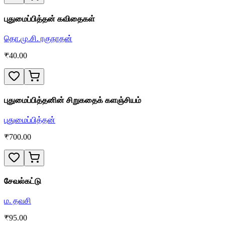
புதுமைப்பித்தன் கவிதைகள்
தொ.மு.சி. ரகுநாதன்
₹
40.00
புதுமைப்பித்தனின் சிறுகதைக் களஞ்சியம்
புதுமைப்பித்தன்
₹
700.00
சேவல்கட்டு
ம. தவசி
₹
95.00