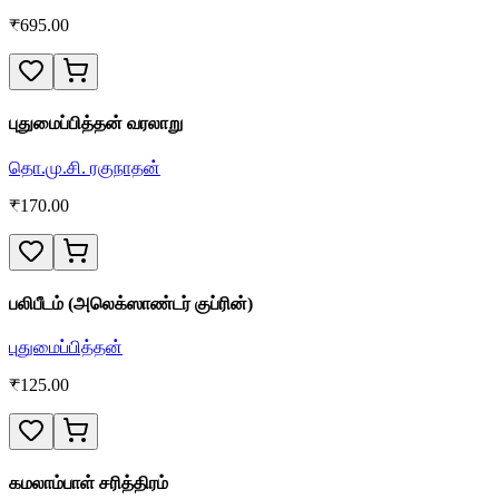
₹
695.00
புதுமைப்பித்தன் வரலாறு
தொ.மு.சி. ரகுநாதன்
₹
170.00
பலிபீடம் (அலெக்ஸாண்டர் குப்ரின்)
புதுமைப்பித்தன்
₹
125.00
கமலாம்பாள் சரித்திரம்