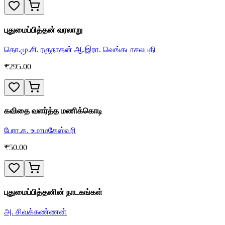
புதுமைப்பித்தன் வரலாறு
தொ.மு.சி. ரகுநாதன் ஆ.இரா. வெங்கடாசலபதி
₹
295.00
கவிதை வளர்த்த மணிக்கொடி
பேரா.க. உமாமகேஸ்வரி
₹
50.00
புதுமைப்பித்தனின் நாடகங்கள்
அ. சிவக்கண்ணன்