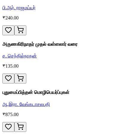
பி.ஆர். ராஜமய்யர்
₹
240.00
அருணகிரிநாதர் முதல் வள்ளலார் வரை
ச. செந்தில்நாதன்
₹
135.00
புதுமைப்பித்தன் மொழிபெயர்ப்புகள்
ஆ.இரா. வேங்கடாசலபதி
₹
875.00