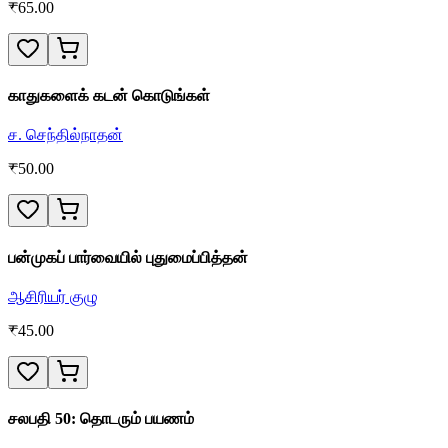
₹
65.00
காதுகளைக் கடன் கொடுங்கள்
ச. செந்தில்நாதன்
₹
50.00
பன்முகப் பார்வையில் புதுமைப்பித்தன்
ஆசிரியர் குழு
₹
45.00
சலபதி 50: தொடரும் பயணம்