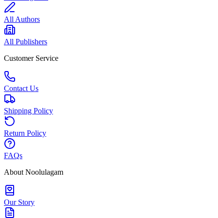
All Authors
All Publishers
Customer Service
Contact Us
Shipping Policy
Return Policy
FAQs
About Noolulagam
Our Story