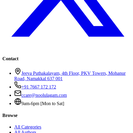
Contact
Jeeva Puthakalayam, 4th Floor, PKV Towers, Mohanur
Road, Namakkal 637 001
+91 7667 172 172
ccare@noolulagam.com
9am-6pm [Mon to Sat]
Browse
All Categories
All Authors