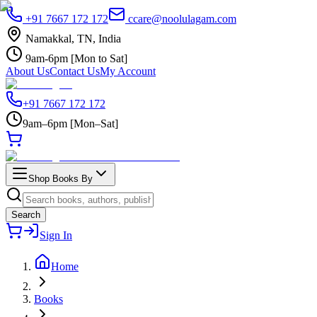
+91 7667 172 172
ccare@noolulagam.com
Namakkal, TN, India
9am-6pm [Mon to Sat]
About Us
Contact Us
My Account
+91 7667 172 172
9am–6pm [Mon–Sat]
Shop Books By
Search
Sign In
Home
Books