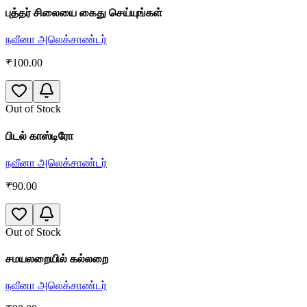
புத்தர் சிலையை கைது செய்யுங்கள்
நவீனா அலெக்சாண்டர்
₹
100.00
Out of Stock
பிடல் காஸ்டிரோ
நவீனா அலெக்சாண்டர்
₹
90.00
Out of Stock
சமயலறையில் கல்லறை
நவீனா அலெக்சாண்டர்