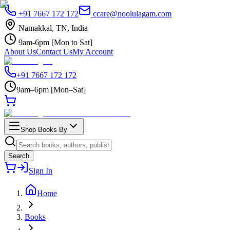
+91 7667 172 172
ccare@noolulagam.com
Namakkal, TN, India
9am-6pm [Mon to Sat]
About Us
Contact Us
My Account
+91 7667 172 172
9am–6pm [Mon–Sat]
Shop Books By
Search
Sign In
Home
Books