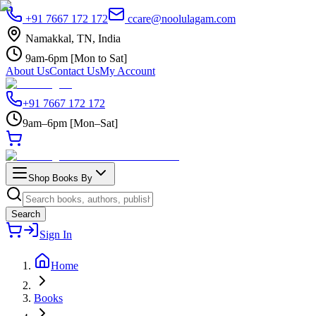
+91 7667 172 172
ccare@noolulagam.com
Namakkal, TN, India
9am-6pm [Mon to Sat]
About Us
Contact Us
My Account
+91 7667 172 172
9am–6pm [Mon–Sat]
Shop Books By
Search
Sign In
Home
Books