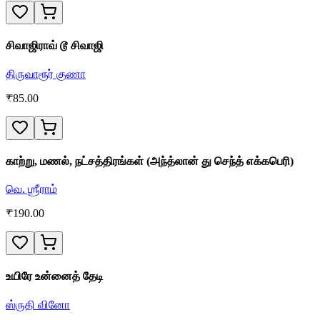
சிவாஜிராவ் டூ சிவாஜி
திருவாரூர் குணா
₹
85.00
காற்று, மணல், நட்சத்திரங்கள் (அந்த்லான் து செந்த் எக்கபெரி)
வெ. ஶ்ரீராம்
₹
190.00
உயிரே உன்னைத் தேடி
ஸ்ருதி வினோ