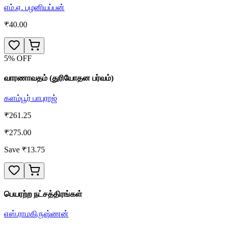
எம்.ஏ. பழனியப்பன்
₹
40.00
5
% OFF
வாரணாவதம் (துரியோதன பர்வம்)
களம்பூர் பாபுராஜ்
₹
261.25
₹
275.00
Save ₹
13.75
பெயரற்ற நட்சத்திரங்கள்
எஸ்.ராமகிருஷ்ணன்