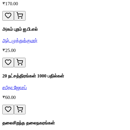
₹
170.00
அகம் புறம் ஐ.பி.எல்
ஆர். முத்துக்குமார்
₹
25.00
20 நட்சத்திரங்கள் 1000 பதில்கள்
சபீதா ஜோசப்
₹
60.00
தலைசிறந்த தலைநகரங்கள்