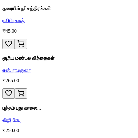
தரையில் நட்சத்திரங்கள்
ரவிபிரகாஷ்
₹
45.00
சூரிய மண்டல விந்தைகள்
என். ராமதுரை
₹
265.00
புத்தம் புது காலை...
விஜி பிரபு
₹
250.00