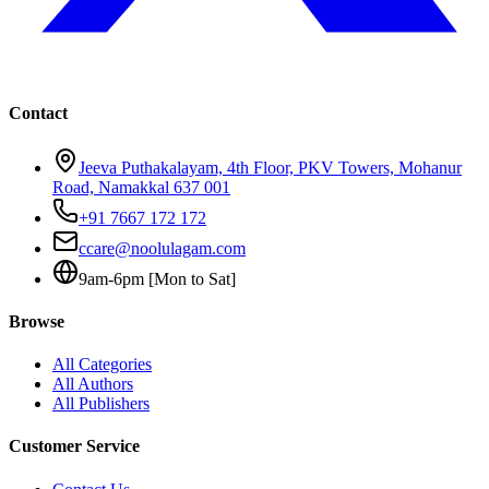
Contact
Jeeva Puthakalayam, 4th Floor, PKV Towers, Mohanur
Road, Namakkal 637 001
+91 7667 172 172
ccare@noolulagam.com
9am-6pm [Mon to Sat]
Browse
All Categories
All Authors
All Publishers
Customer Service