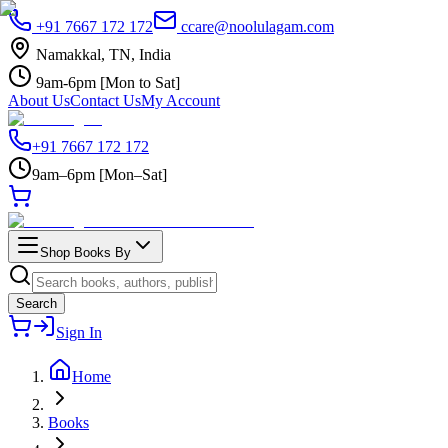
+91 7667 172 172
ccare@noolulagam.com
Namakkal, TN, India
9am-6pm [Mon to Sat]
About Us
Contact Us
My Account
+91 7667 172 172
9am–6pm [Mon–Sat]
Shop Books By
Search
Sign In
Home
Books