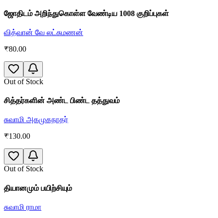
ஜோதிடம் அறிந்துகொள்ள வேண்டிய 1008 குறிப்புகள்
வித்வான் வே லட்சுமணன்
₹
80.00
Out of Stock
சித்தர்களின் அண்ட பிண்ட தத்துவம்
சுவாமி அகமுகநாதர்
₹
130.00
Out of Stock
தியானமும் பயிற்சியும்
சுவாமி ராமா