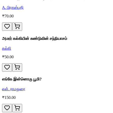
A. பிரகஸ்பதி
₹
70.00
அமரர் கல்கியின் சுண்டுவின் சந்நியாசம்
கல்கி
₹
50.00
எங்கே இன்னொரு பூமி?
என். ராமதுரை
₹
150.00