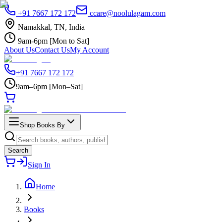
+91 7667 172 172
ccare@noolulagam.com
Namakkal, TN, India
9am-6pm [Mon to Sat]
About Us
Contact Us
My Account
+91 7667 172 172
9am–6pm [Mon–Sat]
Shop Books By
Search
Sign In
Home
Books