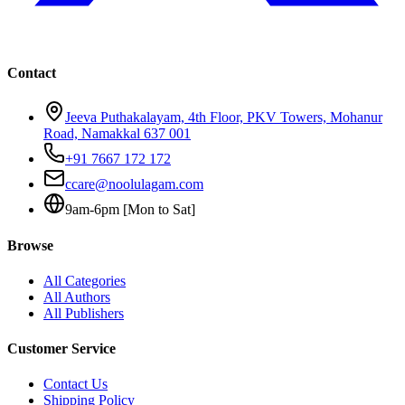
Contact
Jeeva Puthakalayam, 4th Floor, PKV Towers, Mohanur
Road, Namakkal 637 001
+91 7667 172 172
ccare@noolulagam.com
9am-6pm [Mon to Sat]
Browse
All Categories
All Authors
All Publishers
Customer Service
Contact Us
Shipping Policy