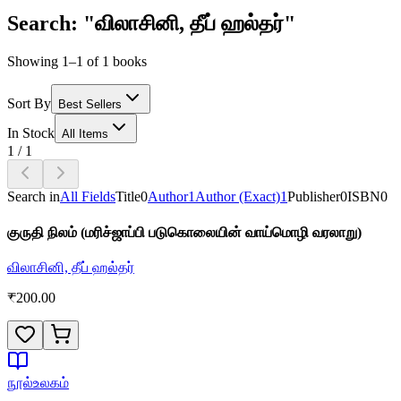
Search: "விலாசினி, தீப் ஹல்தர்"
Showing 1–1 of 1 books
Sort By
Best Sellers
In Stock
All Items
1
/
1
Search in
All Fields
Title
0
Author
1
Author (Exact)
1
Publisher
0
ISBN
0
குருதி நிலம் (மரிச்ஜாப்பி படுகொலையின் வாய்மொழி வரலாறு)
விலாசினி, தீப் ஹல்தர்
₹
200.00
நூல்உலகம்