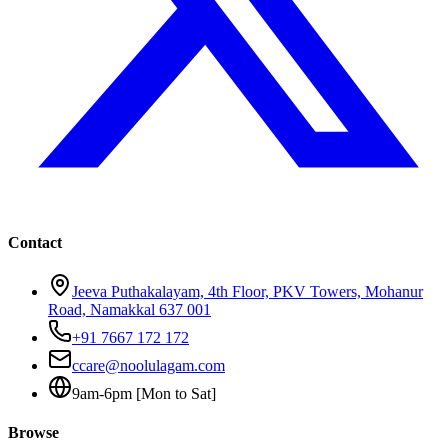
Contact
Jeeva Puthakalayam, 4th Floor, PKV Towers, Mohanur
Road, Namakkal 637 001
+91 7667 172 172
ccare@noolulagam.com
9am-6pm [Mon to Sat]
Browse