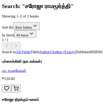
Search: "சரோஜா ராமமூர்த்தி"
Showing 1–2 of 2 books
Sort By
Best Sellers
In Stock
All Items
1
/
1
Search in
All Fields
Title
0
Author
1
Author (Exact)
1
Publisher
0
ISBN
0
பச்சைக்கிளி (நாடகங்கள்)
மா. கமலவேலன்
₹
120.00
சரோஜா திறக்கும் உலகம்