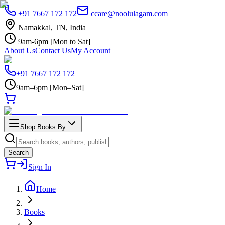
+91 7667 172 172
ccare@noolulagam.com
Namakkal, TN, India
9am-6pm [Mon to Sat]
About Us
Contact Us
My Account
+91 7667 172 172
9am–6pm [Mon–Sat]
Shop Books By
Search
Sign In
Home
Books