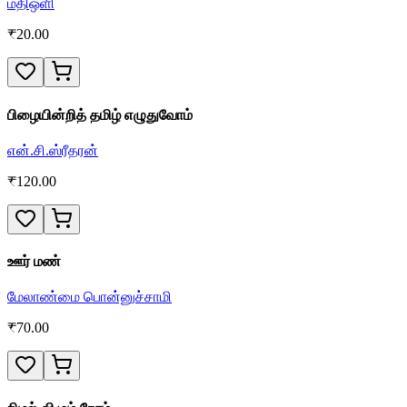
மதிஒளி
₹
20.00
பிழையின்றித் தமிழ் எழுதுவோம்
என்.சி.ஸ்ரீதரன்
₹
120.00
ஊர் மண்
மேலாண்மை பொன்னுச்சாமி
₹
70.00