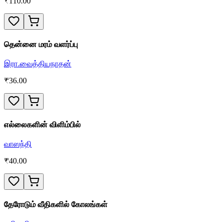
₹
110.00
தென்னை மரம் வளர்ப்பு
இரா.வைத்தியநாதன்
₹
36.00
எல்லைகளின் விளிம்பில்
வாஸந்தி
₹
40.00
தேரோடும் வீதிகளில் கோலங்கள்