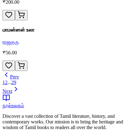
₹
200.00
மாமன்னன் உலா
ராஜகுரு
₹
56.00
Prev
1
2
...
29
Next
நூல்உலகம்
Discover a vast collection of Tamil literature, history, and
contemporary works. Our mission is to bring the heritage and
wisdom of Tamil books to readers all over the world.