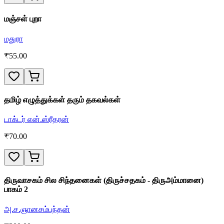
மஞ்சள் புறா
மதுரா
₹
55.00
தமிழ் எழுத்துக்கள் தரும் தகவல்கள்
டாக்டர் என்.ஸ்ரீதரன்
₹
70.00
திருவாசகம் சில சிந்தனைகள் (திருச்சதகம் - திருஅம்மானை)
பாகம் 2
அ.ச.ஞானசம்பந்தன்