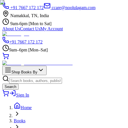
+91 7667 172 172
ccare@noolulagam.com
Namakkal, TN, India
9am-6pm [Mon to Sat]
About Us
Contact Us
My Account
+91 7667 172 172
9am–6pm [Mon–Sat]
Shop Books By
Search
Sign In
Home
Books