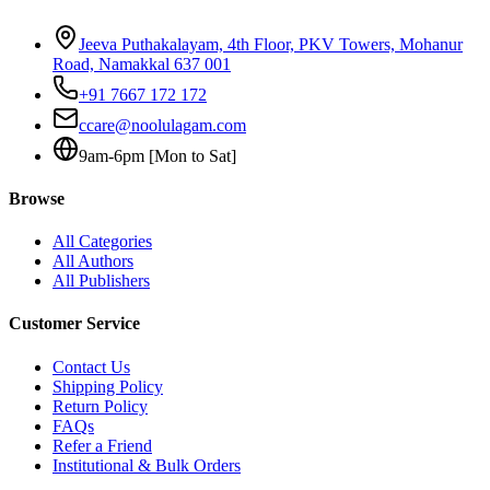
Jeeva Puthakalayam, 4th Floor, PKV Towers, Mohanur
Road, Namakkal 637 001
+91 7667 172 172
ccare@noolulagam.com
9am-6pm [Mon to Sat]
Browse
All Categories
All Authors
All Publishers
Customer Service
Contact Us
Shipping Policy
Return Policy
FAQs
Refer a Friend
Institutional & Bulk Orders