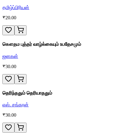
தமிழ்ப்பிரியன்
₹
20.00
கௌதம புத்தர் வாழ்க்கையும் உபதேசமும்
ஜனகன்
₹
30.00
தெரிந்ததும் தெரியாததும்
எஸ். சங்கரன்
₹
30.00