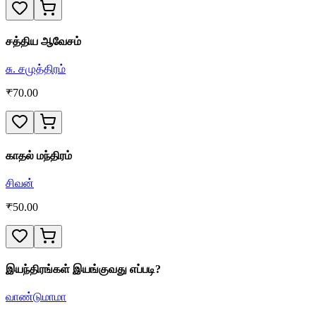
சத்திய ஆவேசம்
சு. சமுத்திரம்
₹
70.00
காதல் மந்திரம்
சிவன்
₹
50.00
இயந்திரங்கள் இயங்குவது எப்படி?
வாண்டுமாமா