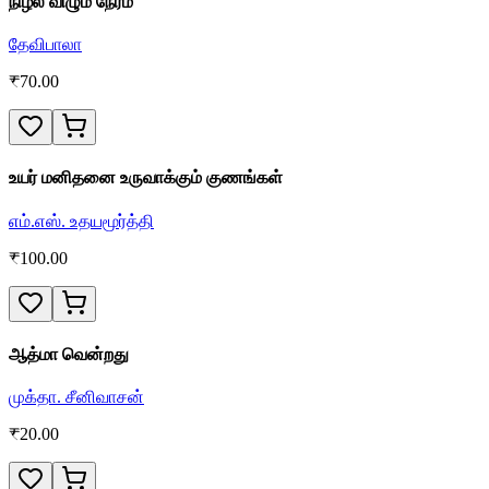
நிழல் விழும் நேரம்
தேவிபாலா
₹
70.00
உயர் மனிதனை உருவாக்கும் குணங்கள்
எம்.எஸ். உதயமூர்த்தி
₹
100.00
ஆத்மா வென்றது
முக்தா. சீனிவாசன்
₹
20.00