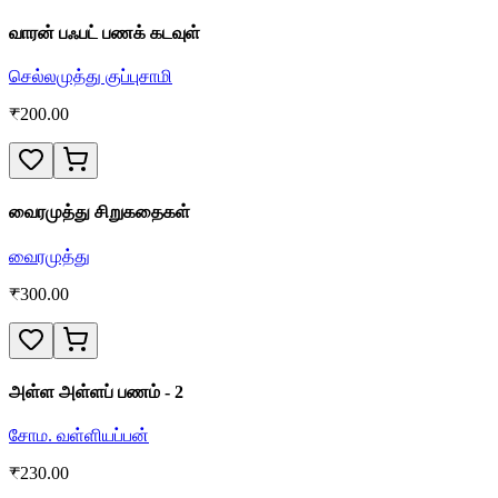
வாரன் பஃபட் பணக் கடவுள்
செல்லமுத்து குப்புசாமி
₹
200.00
வைரமுத்து சிறுகதைகள்
வைரமுத்து
₹
300.00
அள்ள அள்ளப் பணம் - 2
சோம. வள்ளியப்பன்
₹
230.00