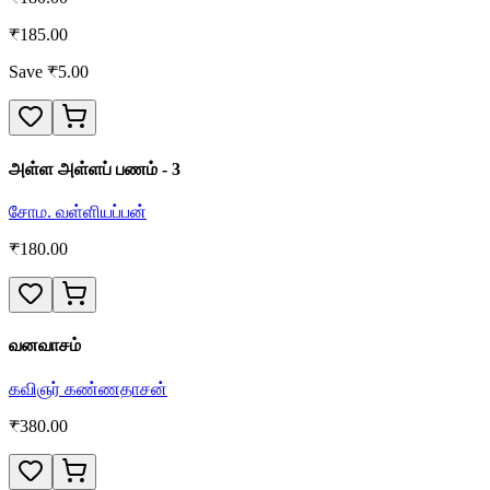
₹
185.00
Save ₹
5.00
அள்ள அள்ளப் பணம் - 3
சோம. வள்ளியப்பன்
₹
180.00
வனவாசம்
கவிஞர் கண்ணதாசன்
₹
380.00