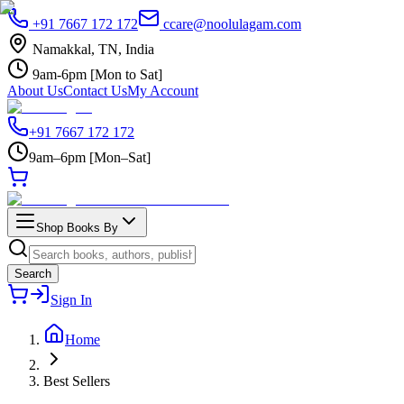
+91 7667 172 172
ccare@noolulagam.com
Namakkal, TN, India
9am-6pm [Mon to Sat]
About Us
Contact Us
My Account
+91 7667 172 172
9am–6pm [Mon–Sat]
Shop Books By
Search
Sign In
Home
Best Sellers