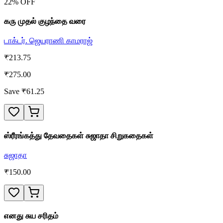
22
% OFF
கரு முதல் குழந்தை வரை
டாக்டர். ஜெயராணி காமராஜ்
₹
213.75
₹
275.00
Save ₹
61.25
ஸ்ரீரங்கத்து தேவதைகள் சுஜாதா சிறுகதைகள்
சுஜாதா
₹
150.00
எனது சுய சரிதம்