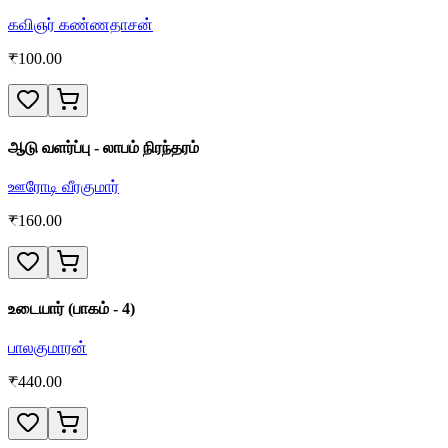
கவிஞர் கண்ணதாசன்
₹
100.00
ஆடு வளர்ப்பு - லாபம் நிரந்தரம்
ஊரோடி வீரகுமார்
₹
160.00
உடையார் (பாகம் - 4)
பாலகுமாரன்
₹
440.00