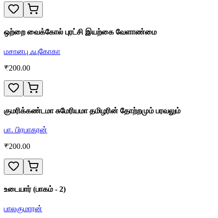
ஒற்றை வைக்கோல் புரட்சி இயற்கை வேளாண்மை
மசானபு ஃபுகோகா
₹
200.00
குமரிக்கண்டமா சுமேரியமா தமிழரின் தோற்றமும் பரவலும்
பா. பிரபாகரன்
₹
200.00
உடையார் (பாகம் - 2)
பாலகுமாரன்