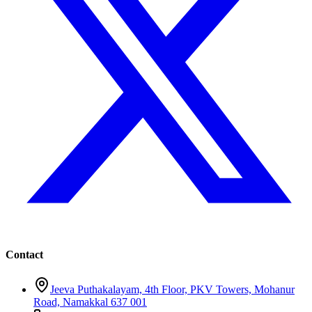
Contact
Jeeva Puthakalayam, 4th Floor, PKV Towers, Mohanur
Road, Namakkal 637 001