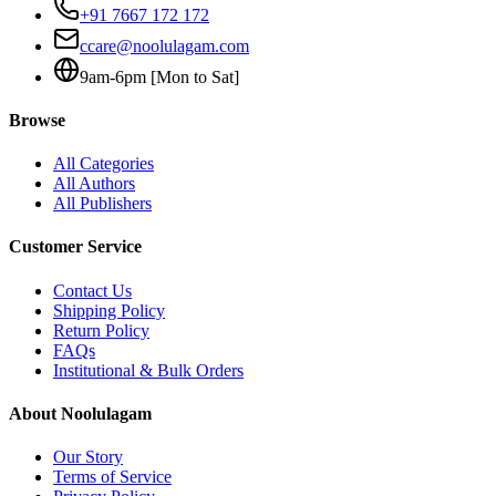
+91 7667 172 172
ccare@noolulagam.com
9am-6pm [Mon to Sat]
Browse
All Categories
All Authors
All Publishers
Customer Service
Contact Us
Shipping Policy
Return Policy
FAQs
Institutional & Bulk Orders
About Noolulagam
Our Story
Terms of Service