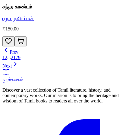
சுந்தர காண்டம்
பழ. பழனியப்பன்
₹
150.00
Prev
1
2
...
2179
Next
நூல்உலகம்
Discover a vast collection of Tamil literature, history, and
contemporary works. Our mission is to bring the heritage and
wisdom of Tamil books to readers all over the world.