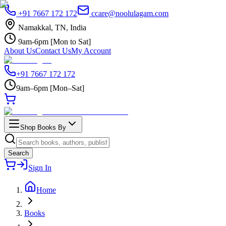
+91 7667 172 172
ccare@noolulagam.com
Namakkal, TN, India
9am-6pm [Mon to Sat]
About Us
Contact Us
My Account
+91 7667 172 172
9am–6pm [Mon–Sat]
Shop Books By
Search
Sign In
Home
Books