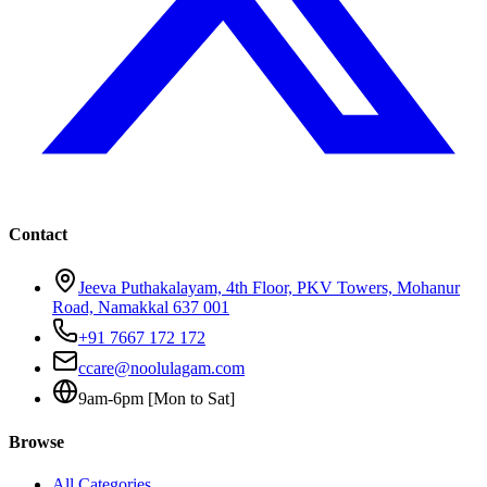
Contact
Jeeva Puthakalayam, 4th Floor, PKV Towers, Mohanur
Road, Namakkal 637 001
+91 7667 172 172
ccare@noolulagam.com
9am-6pm [Mon to Sat]
Browse
All Categories