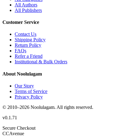
All Authors
All Publishers
Customer Service
Contact Us
Shipping Policy
Return Policy
FAQs
Refer a Friend
Institutional & Bulk Orders
About Noolulagam
Our Story
Terms of Service
Privacy Policy
© 2010–
2026
Noolulagam. All rights reserved.
v
0.1.71
Secure Checkout
CC
Avenue