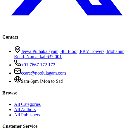
Contact
Jeeva Puthakalayam, 4th Floor, PKV Towers, Mohanur
Road, Namakkal 637 001
+91 7667 172 172
ccare@noolulagam.com
9am-6pm [Mon to Sat]
Browse
All Categories
All Authors
All Publishers
Customer Service