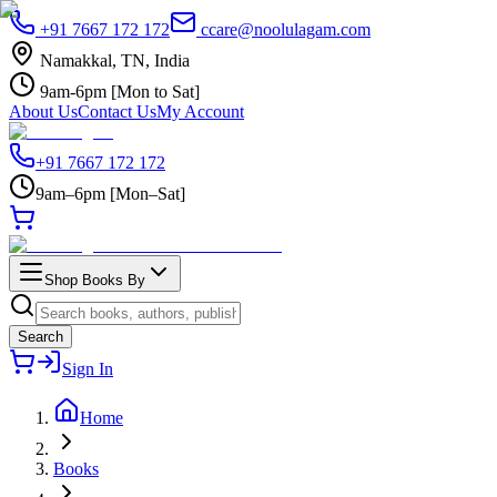
+91 7667 172 172
ccare@noolulagam.com
Namakkal, TN, India
9am-6pm [Mon to Sat]
About Us
Contact Us
My Account
+91 7667 172 172
9am–6pm [Mon–Sat]
Shop Books By
Search
Sign In
Home
Books