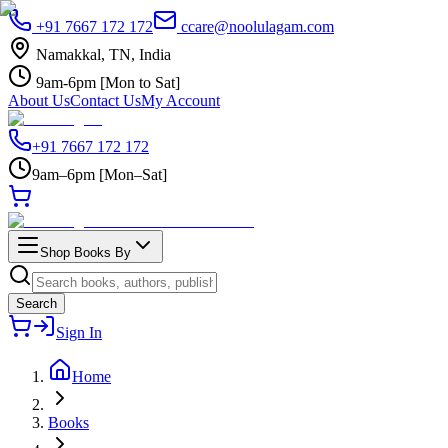
+91 7667 172 172
ccare@noolulagam.com
Namakkal, TN, India
9am-6pm [Mon to Sat]
About Us
Contact Us
My Account
+91 7667 172 172
9am–6pm [Mon–Sat]
Shop Books By
Search
Sign In
Home
Books